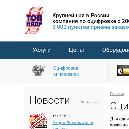
Крупнейшая в России
компания по оцифровке с 20
3 000 пунктов приема заказ
Услуги
Цены
Оборудов
Оцифровка
кинопленок
Главная
Новости
Оци
Читать все
15.05.26
Для сдач
Акция "Бесплатный
заказ
по 
курьер"