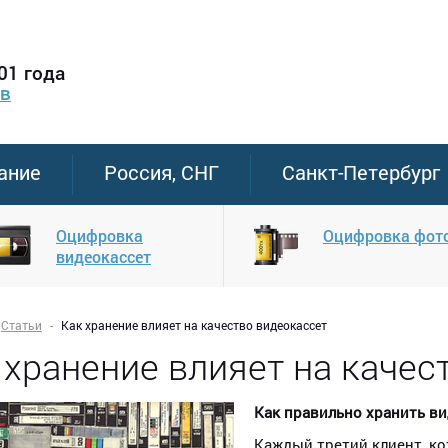
01 года
ов
ание
Россия, СНГ
Санкт-Петербург
Оцифровка
Оцифровка фот
видеокассет
Статьи
Как хранение влияет на качество видеокассет
 хранение влияет на качес
Как правильно хранить в
Каждый третий клиент, к