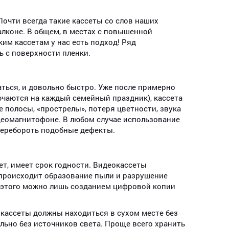
очти всегда такие кассеты со слов наших
балконе. В общем, в местах с повышенной
им кассетам у нас есть подход! Ряд
Ирина
Александр
Серг
ь с поверхности пленки.
ться, и довольно быстро. Уже после примерно
ючаются на каждый семейный праздник), кассета
полосы, «прострелы», потеря цветности, звука
идеомагнитофоне. В любом случае использование
еребороть подобные дефекты.
ет, имеет срок годности. Видеокассеты
 происходит образование пыли и разрушение
ь этого можно лишь созданием цифровой копии
 кассеты должны находиться в сухом месте без
льно без источников света. Проще всего хранить