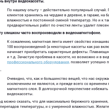
нь внутри видеокассеты.
По нашему опыту – действительно популярный случай. П
клиентов хранились на чердаке в деревне, в гараже, на 
влажностью и постоянной сменой температур. Но и к так
лексей
Арина
предварительных работ по очистке ленты удалит плесен
ту слишком часто воспроизводили в видеомагнитофоне.
К сожалению, магнитная лента имеет свойство изнашива
100 воспроизведений (а некоторые кассеты как раз вкл
начинает приобретать характерные дефекты. Плавающие 
и т.д. Зачастую проблема в кассете, но возможно и в в
профессионального оборудования,
позволяет успешно п
.
Очевидно, что, как и большинство вещей, что нас окружа
исключением не являются, и прежде всего со временем
магнитного слоя. В долгосрочной перспективе избежат
видеокассеты.
д можно сказать, что для максимально бережного хранения,
перепадов температуры, и с умеренной влажностью. Желате