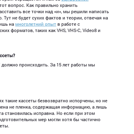
этот вопрос. Как правильно хранить
асставить все точки над «и», мы решили написать
 Тут не будет сухих фактов и теории, отвечая на
лишь на
многолетний опыт
в работе с
ких форматов, таких как VHS, VHS-C, Video8 и
ассеты?
Е должно происходить. За 15 лет работы мы
ях такие кассеты безвозвратно испорчены, но не
чена не пленка, содержащая информацию, а лишь
та становилась исправна. Но если при этом
подготовительных мер могли хотя бы частично
еты.