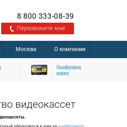
8 800 333-08-39
Перезвоните мне
Москва
О компании
о
Оцифровка
аудио
тво видеокассет
идеокассеты.
оторый обращается к нам за
оцифровкой