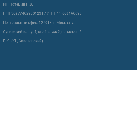
ИП Потемин Н.В.
ГРН 309774629501231 / ИНН 771608166693
Центральный офис: 127018, г. Москва, ул.
Сущевский вал, д.5, стр.1, этаж 2, павильон 2-
F19. (КЦ Савеловский)