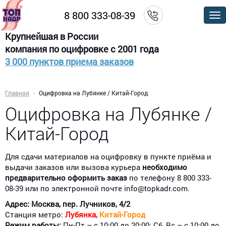
8 800 333-08-39
По
м
Крупнейшая в России
компания по оцифровке с 2001 года
3 000 пунктов приема заказов
Главная
Оцифровка на Лубянке / Китай-Город
Оцифровка на Лубянке /
Китай-Город
Для сдачи материалов на оцифровку в пункте приёма и
выдачи заказов или вызова курьера
необходимо
предварительно оформить заказ
по телефону 8 800 333-
08-39 или по электронной почте info@topkadr.com.
Адрес: Москва, пер. Лучников, 4/2
Станция метро:
Лубянка,
Китай-Город
Режим работы:
Пн-Пт – с 10:00 до 20:00; Сб, Вс – с 10:00 до