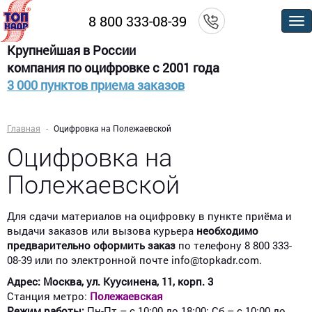
8 800 333-08-39
По
м
Крупнейшая в России
компания по оцифровке с 2001 года
3 000 пунктов приема заказов
Главная
Оцифровка на Полежаевской
Оцифровка на
Полежаевской
Для сдачи материалов на оцифровку в пункте приёма и
выдачи заказов или вызова курьера
необходимо
предварительно оформить заказ
по телефону 8 800 333-
08-39 или по электронной почте info@topkadr.com.
Адрес: Москва, ул. Куусинена, 11, корп. 3​
Станция метро:
Полежаевская
Режим работы:
Пн-Пт – с 10:00 до 18:00; Сб – с 10:00 до