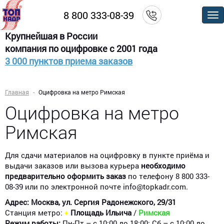
8 800 333-08-39
По
м
Крупнейшая в России
компания по оцифровке с 2001 года
3 000 пунктов приема заказов
Главная
Оцифровка на метро Римская
Оцифровка на метро
Римская
Для сдачи материалов на оцифровку в пункте приёма и
выдачи заказов или вызова курьера
необходимо
предварительно оформить заказ
по телефону 8 800 333-
08-39 или по электронной почте info@topkadr.com.
Адрес: Москва, ул. Сергия Радонежского, 29/31
Станция метро:
♦
Площадь Ильича
/
Римская
Режим работы:
Пн-Пт – с 10:00 до 18:00; Сб – с 10:00 до