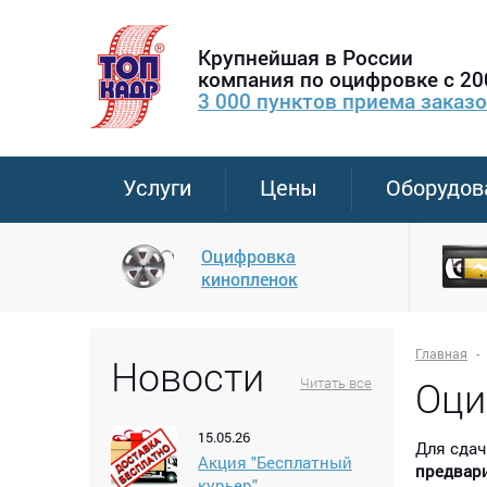
Крупнейшая в России
компания по оцифровке с 20
3 000 пунктов приема заказ
Услуги
Цены
Оборудов
Оцифровка
кинопленок
Главная
Новости
Оци
Читать все
15.05.26
Для сдач
Акция "Бесплатный
предвар
курьер"