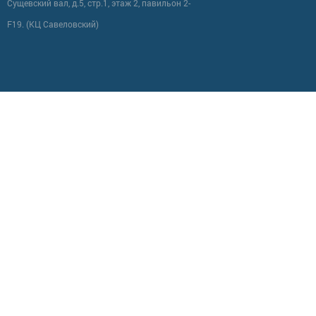
Сущевский вал, д.5, стр.1, этаж 2, павильон 2-
F19. (КЦ Савеловский)