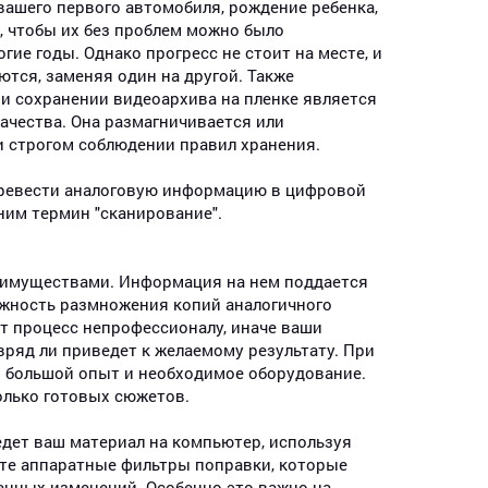
 вашего первого автомобиля, рождение ребенка,
е, чтобы их без проблем можно было
гие годы. Однако прогресс не стоит на месте, и
тся, заменяя один на другой. Также
 сохранении видеоархива на пленке является
ачества. Она размагничивается или
и строгом соблюдении правил хранения.
перевести аналоговую информацию в цифровой
ним термин "сканирование".
еимуществами. Информация на нем поддается
ожность размножения копий аналогичного
от процесс непрофессионалу, иначе ваши
вряд ли приведет к желаемому результату. При
ся большой опыт и необходимое оборудование.
олько готовых сюжетов.
ет ваш материал на компьютер, используя
те аппаратные фильтры поправки, которые
енных изменений. Особенно это важно на