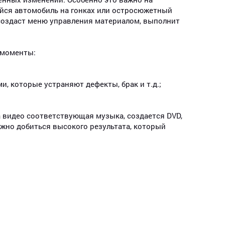
ийся автомобиль на гонках или остросюжетный
 создаст меню управления материалом, выполнит
Ирина
Александр
Серг
 моменты:
 которые устраняют дефекты, брак и т.д.;
 видео соответствующая музыка, создается DVD,
ожно добиться высокого результата, который