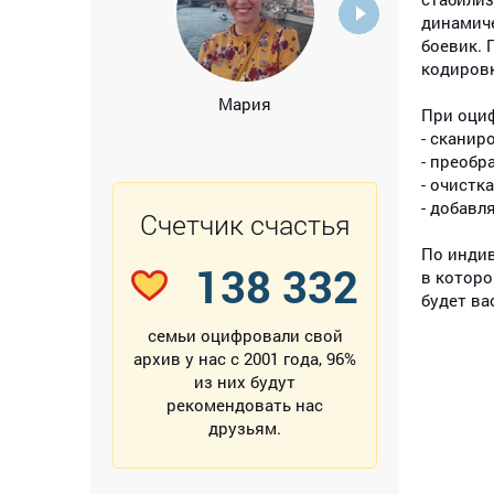
динамиче
боевик. 
кодировк
Мария
А
При оци
- сканир
- преобр
- очистк
- добавл
Счетчик счастья
По индив
138 332
в которо
будет ва
семьи оцифровали свой
архив у нас с 2001 года, 96%
из них будут
рекомендовать нас
друзьям.