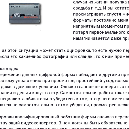
случаи из жизни, покупка
свадьба и т.д. И вы хотит
просматривать спустя мно
форматы постоянно меняю
неприятным моментом при
потеря первоначального к
намагничивается даже пр
из этой ситуации может стать оцифровка, то есть нужно 
Если это какие-либо фотографии или слайды, то к ним приме
ка видео.
бережения данных цифровой формат обладает и другими пр
остому управлению при просмотре, простейший уход, возм
 даже в домашних условиях. Однако главное не доверить эт
ания и деньги канут в лету. Самостоятельная работа также 
пециалиста обязательно убедитесь в том, что у него имеет
ательно самостоятельно в этом убедится, просмотрев неск
фровки квалифицированный работник фирмы сначала перевед
твующий видеоконвертор. В нем должны быть обязательно 
ируют картинку, уменьшат шумы, проведут коррекцию врем