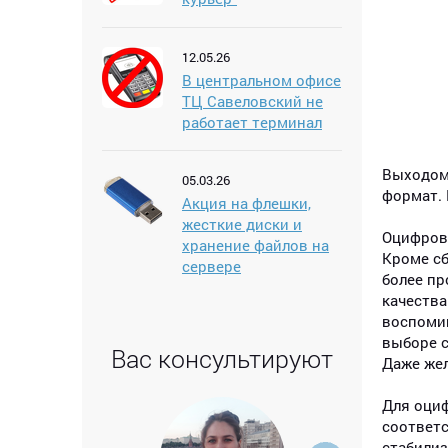
12.05.26
В центральном офисе
ТЦ Савеловский не
работает терминал
Выходом 
05.03.26
формат. 
Акция на флешки,
жесткие диски и
Оцифров
хранение файлов на
Кроме с
сервере
более пр
качества
воспомин
выборе с
Вас консультируют
Даже жел
Для оци
соответс
стабилиз